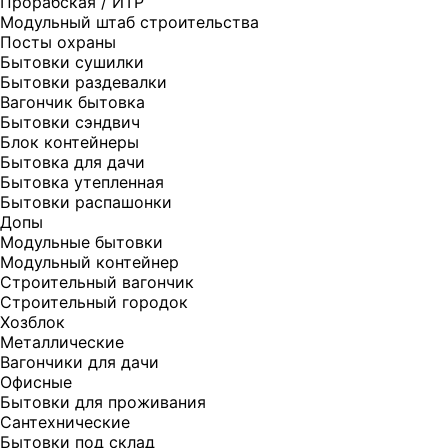
Прорабская / ИТР
Модульный штаб строительства
Посты охраны
Бытовки сушилки
Бытовки раздевалки
Вагончик бытовка
Бытовки сэндвич
Блок контейнеры
Бытовка для дачи
Бытовка утепленная
Бытовки распашонки
Допы
Модульные бытовки
Модульный контейнер
Строительный вагончик
Строительный городок
Хозблок
Металлические
Вагончики для дачи
Офисные
Бытовки для проживания
Сантехнические
Бытовки под склад